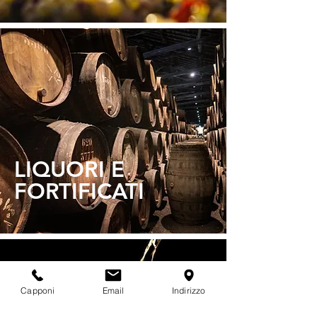
LIQUORI E
FORTIFICATI
Capponi
Email
Indirizzo