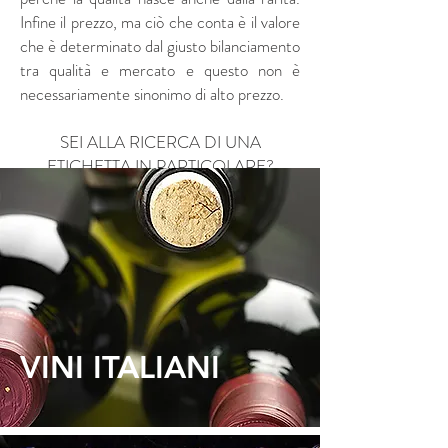
Infine il prezzo, ma ciò che conta è il valore
che è determinato dal giusto bilanciamento
tra qualità e mercato e questo non è
necessariamente sinonimo di alto prezzo.
SEI ALLA RICERCA DI UNA
ETICHETTA IN PARTICOLARE?
VUOI AVERE INFORMAZIONI?
CHIEDI A NOI
SCOPRI LA NOSTRA SELEZIONE DI
VINI - LIQVORI - CHAMPAGNES
VINI ITALIANI