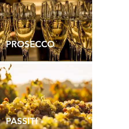
PROS
ECCO
PASS
ITI