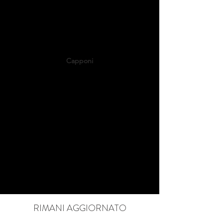
Capponi
Via Piero Capponi, 5
+39.02.92.86.95.00
info@aandco.it
RIMANI AGGIORNATO