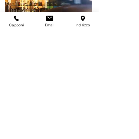
Capponi
Email
Indirizzo
CHIEDI A NOI
"
Mi piacerebbe cambiare e vorrei
un
vino nuovo da provare
? Cosa mi
"
consigliate?
"
Sono alla ricerca di
una etichetta in
"
particolare
?
"
Per una cena vorrei fare bella figura,