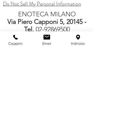
Do Not Sell My Personal Information
ENOTECA MILANO
Via Piero Capponi 5, 20145 -
Tel.
02-92869500
mail:
info@aandco.it
Capponi
Email
Indirizzo
ORARI:
Lunedì 15:30 - 20:00
da Martedì a Sabato: 10:30 -
13:30 / 15:30 - 20:00
Nella nostra enoteca potrai trovare i seguenti
prodotti:
Champagne, Spumanti, Prosecchi, Vini bianchi e