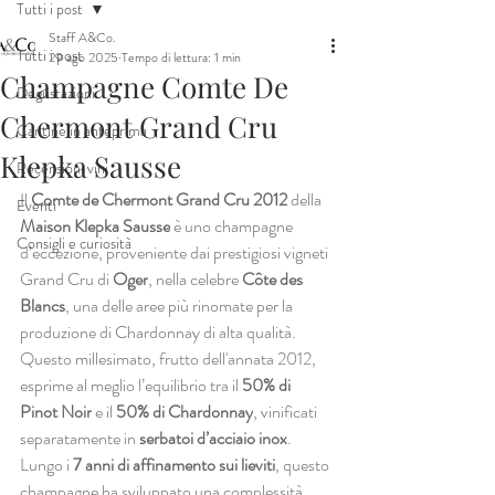
Tutti i post
Staff A&Co.
Tutti i post
29 ago 2025
Tempo di lettura: 1 min
Champagne Comte De
Degustazioni
Chermont Grand Cru
Cantine in anteprima
Klepka Sausse
Recensioni vini
Il 
Comte de Chermont Grand Cru 2012
 della 
Eventi
Maison Klepka Sausse
 è uno champagne 
Consigli e curiosità
d’eccezione, proveniente dai prestigiosi vigneti 
Grand Cru di 
Oger
, nella celebre 
Côte des 
Blancs
, una delle aree più rinomate per la 
produzione di Chardonnay di alta qualità. 
Questo millesimato, frutto dell'annata 2012, 
esprime al meglio l’equilibrio tra il 
50% di 
Pinot Noir
 e il 
50% di Chardonnay
, vinificati 
separatamente in 
serbatoi d’acciaio inox
. 
Lungo i 
7 anni di affinamento sui lieviti
, questo 
champagne ha sviluppato una complessità 