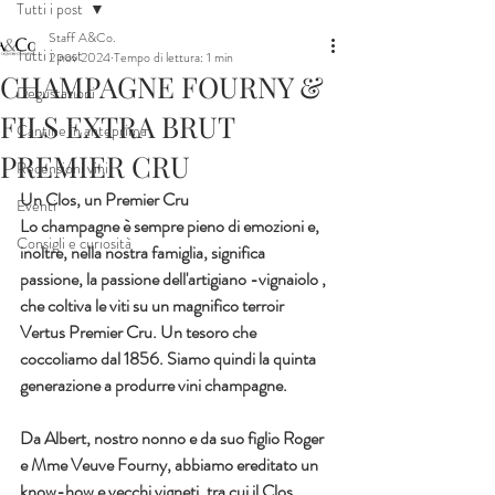
Tutti i post
Staff A&Co.
Tutti i post
2 nov 2024
Tempo di lettura: 1 min
CHAMPAGNE FOURNY &
Degustazioni
FILS EXTRA BRUT
Cantine in anteprima
PREMIER CRU
Recensioni vini
Un Clos, un Premier Cru
Eventi
Lo champagne è sempre pieno di emozioni e, 
Consigli e curiosità
inoltre, nella nostra famiglia, significa 
passione, la passione dell'artigiano -vignaiolo , 
che coltiva le viti su un magnifico terroir 
Vertus Premier Cru. Un tesoro che 
coccoliamo dal 1856. Siamo quindi la quinta 
generazione a produrre vini champagne.
Da Albert, nostro nonno e da suo figlio Roger 
e Mme Veuve Fourny, abbiamo ereditato un 
know-how e vecchi vigneti, tra cui il Clos 