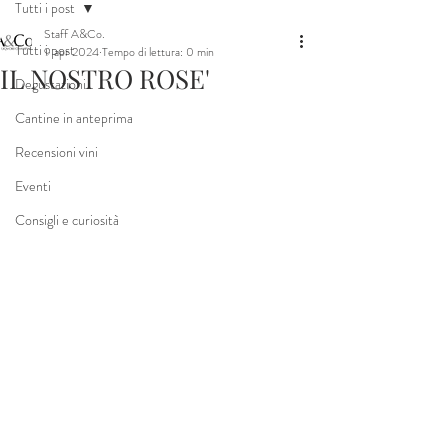
Tutti i post
Staff A&Co.
Tutti i post
9 apr 2024
Tempo di lettura: 0 min
IL NOSTRO ROSE'
Degustazioni
Cantine in anteprima
Recensioni vini
Eventi
Consigli e curiosità