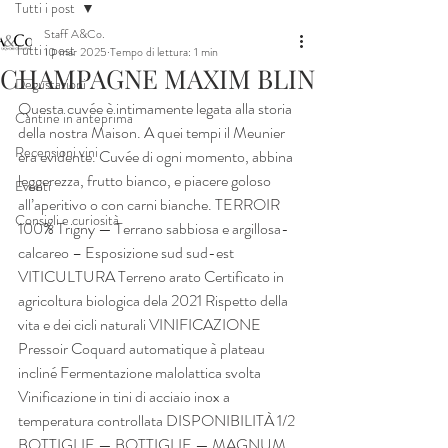
Tutti i post
Staff A&Co.
Tutti i post
10 mar 2025
Tempo di lettura: 1 min
CHAMPAGNE MAXIM BLIN
Degustazioni
Questa cuvée è intimamente legata alla storia 
Cantine in anteprima
della nostra Maison. A quei tempi il Meunier 
Recensioni vini
era evidente. Cuvée di ogni momento, abbina 
leggerezza, frutto bianco, e piacere goloso 
Eventi
all’aperitivo o con carni bianche. TERROIR 
Consigli e curiosità
100% Trigny — Terrano sabbiosa e argillosa-
calcareo – Esposizione sud sud-est 
VITICULTURA Terreno arato Certificato in 
agricoltura biologica dela 2021 Rispetto della 
vita e dei cicli naturali VINIFICAZIONE 
Pressoir Coquard automatique à plateau 
incliné Fermentazione malolattica svolta 
Vinificazione in tini di acciaio inox a 
temperatura controllata DISPONIBILITÀ 1/2 
BOTTIGLIE — BOTTIGLIE — MAGNUM 