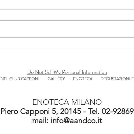
CHAMPAGNE HENRIOT UN
DUCA
PICCOLO PRODUTTORE, UN
PRO
GRANDE VINO.
SEN
Do Not Sell My Personal Information
 NEL CLUB CAPPONI
GALLERY
ENOTECA
DEGUSTAZIONI E
ENOTECA MILANO
 Piero Capponi 5, 20145 - Tel. 02-9286
mail:
info@aandco.it