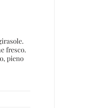
girasole. 
e fresco. 
o, pieno 