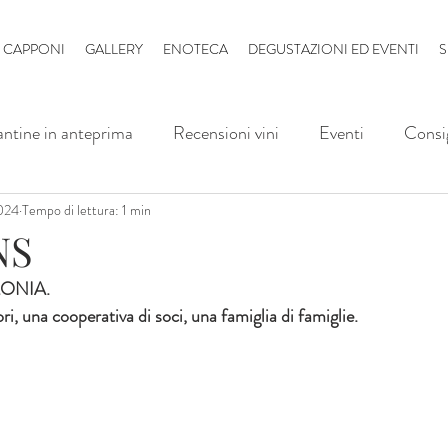
B CAPPONI
GALLERY
ENOTECA
DEGUSTAZIONI ED EVENTI
S
ntine in anteprima
Recensioni vini
Eventi
Consig
024
Tempo di lettura: 1 min
NS
ONIA.
i, una cooperativa di soci, una famiglia di famiglie.