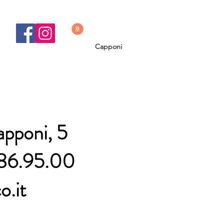
Capponi
apponi, 5
86.95.00
o.it