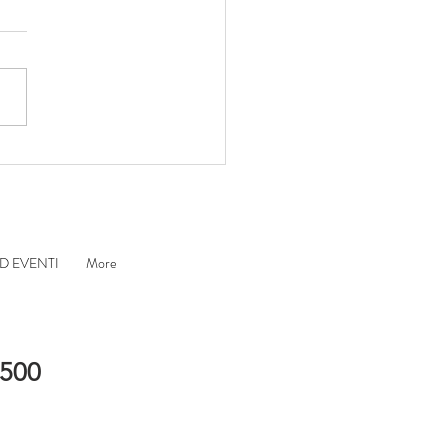
 DI DOLLE IL
SECCO CHE HA UN
SO
D EVENTI
More
9500